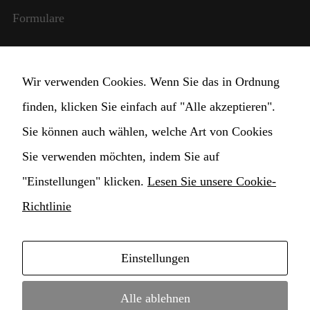
Formulare
Internationale Beziehungen
Wir verwenden Cookies. Wenn Sie das in Ordnung
StudentInnen und Lehrpersonal
finden, klicken Sie einfach auf "Alle akzeptieren".
Transparente Verwaltung
Sie können auch wählen, welche Art von Cookies
Sie verwenden möchten, indem Sie auf
Cookie Einstellungen ändern
"Einstellungen" klicken.
Lesen Sie unsere Cookie-
Richtlinie
Einstellungen
Copyright © 2021 Hochschule für Musik
Konservatorium Claudio Monteverdi • webdesign by
Alle ablehnen