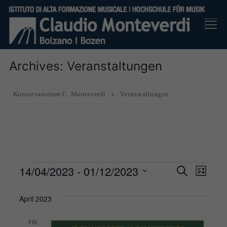
Skip
to
content
Archives:
Veranstaltungen
Konservatorium C. Monteverdi
Veranstaltungen
Veranstaltungen
14/04/2023
 - 
01/12/2023
Veranst
Ver
Suche
Liste
Suche
Ans
Datum
April 2023
und
Nav
wählen.
Ansicht
FRI