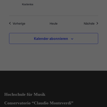
Kostenlos
Veranstaltungen
Veranstal
Vorherige
Heute
Nächste
Kalender abonnieren
Hochschule für Musik
Conservatorio “Claudio Monteverdi”