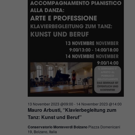
unsere
Website
während
Ihres
Besuchs so
gut wie
möglich
funktioniert.
Wenn Sie
diese
Cookies
ablehnen,
werden
einige
Funktionen
auf der
Website
13 November 2023 @09:00
-
14 November 2023 @14:00
nicht mehr
Mauro Arbusti, “Klavierbegleitung zum
verfügbar
Tanz: Kunst und Beruf”
sein.
Conservatorio Monteverdi Bolzano
Piazza Domenicani
19, Bolzano, Italia