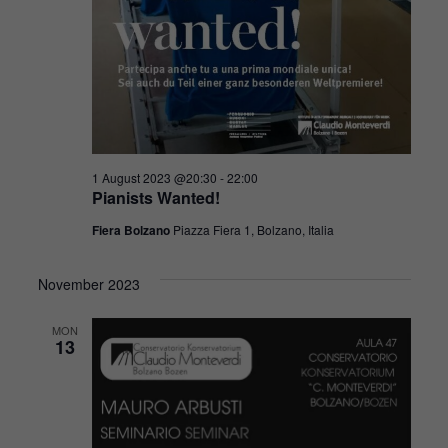
damit die
Website
funktioniert.
Statistik
Damit wir die
Funktionalität
1 August 2023 @20:30
-
22:00
und die
Pianists Wanted!
Struktur der
Fiera Bolzano
Piazza Fiera 1, Bolzano, Italia
Website
verbessern
können,
November 2023
basierend auf
der Nutzung
MON
der Website.
13
Erlebnis
Damit