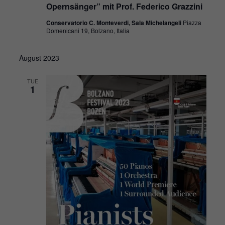
Opernsänger” mit Prof. Federico Grazzini
Conservatorio C. Monteverdi, Sala Michelangeli
Piazza
Domenicani 19, Bolzano, Italia
August 2023
TUE
1
Notwendig
Diese
Cookies
sind nicht
optional. Sie
werden
benötigt,