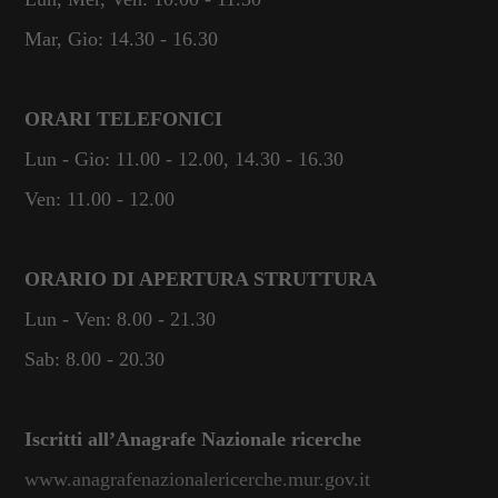
funzionamento
Mar, Gio: 14.30 - 16.30
del sito web.
Statistiche
ORARI TELEFONICI
Per
Lun - Gio: 11.00 - 12.00, 14.30 - 16.30
consentirci
di
Ven: 11.00 - 12.00
migliorare
la
funzionalità
ORARIO DI APERTURA STRUTTURA
e la
struttura del
Lun - Ven: 8.00 - 21.30
sito web, in
base
Sab: 8.00 - 20.30
all'utilizzo
del sito
stesso.
Iscritti all’Anagrafe Nazionale ricerche
www.anagrafenazionalericerche.mur.gov.it
Esperienza