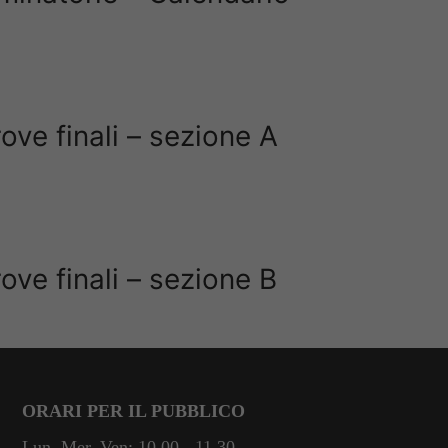
ove finali – sezione A
ove finali – sezione B
Necessari
Questi cookie
non sono
facoltativi.
ORARI PER IL PUBBLICO
Sono necessari
per il
Lun, Mer, Ven: 10.00 - 11.30