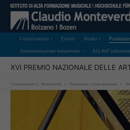
Vai
al
contenuto
Conservatorio
Eventi
Studio
Produzion
Amministrazione trasparente
AQ dell’istituzio
XVI PREMIO NAZIONALE DELLE ART
Conservatorio C. Monteverdi
Produzione e terza missione
X