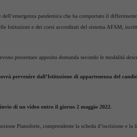
e dell’emergenza pandemica che ha comportato il differimento
delle Istituzioni e dei corsi accreditati del sistema AFAM, isc
 devono presentare apposita domanda secondo le modalità descr
dovrà pervenire dall’Istituzione di appartenenza del cand
’invio di un video entro il giorno 2 maggio 2022
.
ezione Pianoforte, comprendente la scheda d’iscrizione e la lib