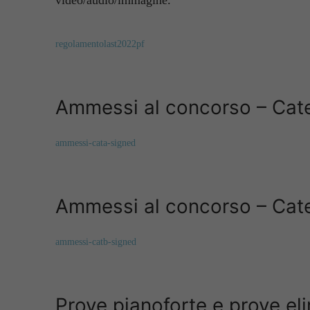
video/audio/immagine.
regolamentolast2022pf
Ammessi al concorso – Cat
ammessi-cata-signed
Ammessi al concorso – Cat
ammessi-catb-signed
Prove pianoforte e prove el