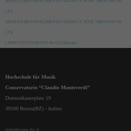
MODULO RICONOSCIMENTO CREDITI E SEDE TIROCINIO 60
CFA
MODULO RICONOSCIMENTO CREDITI E SEDE TIROCINIO 60
CFA
LIBRETTO STUDENTE 60 CFA Bolzano
Notwendig
Hochschule für Musik
Diese
Cookies
Conservatorio “Claudio Monteverdi”
sind nicht
Domenikanerplatz 19
optional. Sie
werden
39100 Bozen(BZ) - Italien
benötigt,
damit die
Website
funktioniert.
info@cons.bz.it