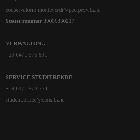
conservatorio.monteverdi@pec.prov.bz.it
Statistik
Steuernummer
80006880217
Damit wir die
Funktionalität
und die
VERWALTUNG
Struktur der
Website
+39 0471 975 891
verbessern
können,
basierend auf
SERVICE STUDIERENDE
der Nutzung
der Website.
+39 0471 978 764
student.office@cons.bz.it
Erlebnis
Damit
unsere
Website
während
Ihres