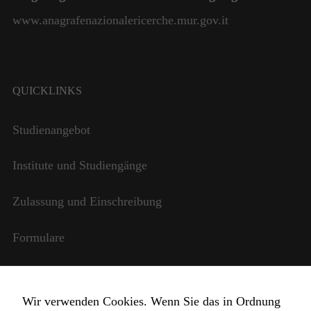
www.anagrafenazionalericerche.mur.gov.it
QUICKLINKS
Studienangebot
Institute und Studiengänge
Zulassung und Einschreibung
Formulare
Internationale Beziehungen
Wir verwenden Cookies. Wenn Sie das in Ordnung
StudentInnen und Lehrpersonal