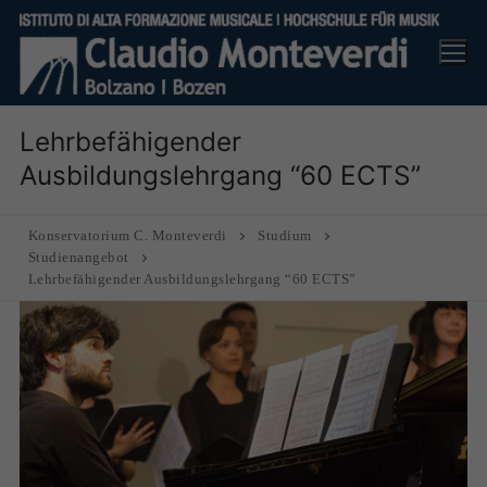
Skip
to
content
Lehrbefähigender
Ausbildungslehrgang “60 ECTS”
Konservatorium C. Monteverdi
Studium
Studienangebot
Lehrbefähigender Ausbildungslehrgang “60 ECTS”