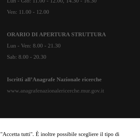
Lun - Gio: 11.00 - 12.00, 14.30 - 16.30
Ven: 11.00 - 12.00
ORARIO DI APERTURA STRUTTURA
Lun - Ven: 8.00 - 21.30
Sab: 8.00 - 20.30
Iscritti all’Anagrafe Nazionale ricerche
www.anagrafenazionalericerche.mur.gov.it
Accetta tutti". È inoltre possibile scegliere il tipo di