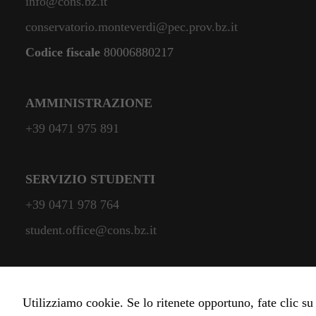
info@cons.bz.it
conservatorio.monteverdi@pec.prov.bz.it
Codice fiscale
80006880217
AMMINISTRAZIONE
+39 0471 975 891
SERVIZIO STUDENTI
+39 0471 978 764
student.office@cons.bz.it
Utilizziamo cookie. Se lo ritenete opportuno, fate clic su "