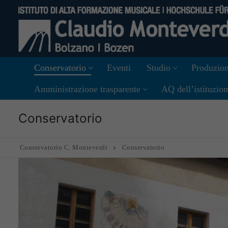
Vai
al
contenuto
Conservatorio
Eventi
Studio
Produzion
Amministrazione trasparente
AQ dell’istituzio
Conservatorio
Conservatorio C. Monteverdi
Conservatorio