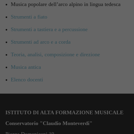
Musica popolare dell’arco alpino in lingua tedesca
Strumenti a fiato
Strumenti a tastiera e a percussione
Strumenti ad arco e a corda
Teoria, analisi, composizione e direzione
Musica antica
Elenco docenti
ISTITUTO DI ALTA FORMAZIONE MUSICALE
Conservatorio "Claudio Monteverdi"
Piazza Domenicani 19