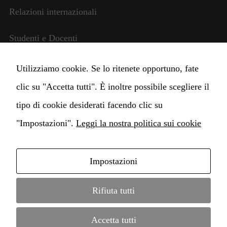
Relazioni internazionali
Necessari
Questi cookie
non sono
Studenti e Docenti
facoltativi.
Sono necessari
Amministrazione trasparente
Utilizziamo cookie. Se lo ritenete opportuno, fate
per il
funzionamento
clic su "Accetta tutti". È inoltre possibile scegliere il
del sito web.
Cambia impostazioni Cookie
tipo di cookie desiderati facendo clic su
"Impostazioni".
Leggi la nostra politica sui cookie
Statistiche
Per
consentirci
di
Impostazioni
migliorare
Copyright © 2021 Istituto di alta Formazione
la
funzionalità
Conservatorio Claudio Monteverdi • webdesign by
Rifiuta tutti
e la
MD Service
•
informazione legale
•
protezione dati
struttura del
Accetta tutti
sito web, in