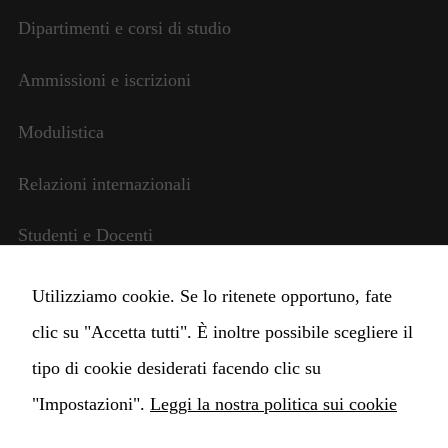
funzionalità
scompariranno
Dipartimenti e corsi di studio
dal sito web.
Ammissioni e iscrizioni
Modulistica
Relazioni internazionali
Studenti e Docenti
Amministrazione trasparente
Utilizziamo cookie. Se lo ritenete opportuno, fate
clic su "Accetta tutti". È inoltre possibile scegliere il
Cambia impostazioni Cookie
tipo di cookie desiderati facendo clic su
"Impostazioni".
Leggi la nostra politica sui cookie