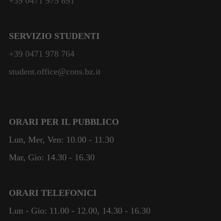
+39 0471 975 891
SERVIZIO STUDENTI
+39 0471 978 764
Necessari
Questi cookie
student.office@cons.bz.it
non sono
facoltativi.
Sono necessari
per il
funzionamento
ORARI PER IL PUBBLICO
del sito web.
Lun, Mer, Ven: 10.00 - 11.30
Mar, Gio: 14.30 - 16.30
Statistiche
Per
consentirci
ORARI TELEFONICI
di
migliorare
Lun - Gio: 11.00 - 12.00, 14.30 - 16.30
la