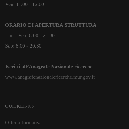
funzionalità
Ven: 11.00 - 12.00
e la
struttura del
sito web, in
ORARIO DI APERTURA STRUTTURA
base
all'utilizzo
Lun - Ven: 8.00 - 21.30
del sito
stesso.
Sab: 8.00 - 20.30
Esperienza
Iscritti all’Anagrafe Nazionale ricerche
Per consentire
al nostro sito
www.anagrafenazionalericerche.mur.gov.it
web di
funzionare al
meglio
durante la
QUICKLINKS
vostra visita.
Se rifiutate
questi cookie,
Offerta formativa
alcune