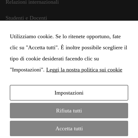
Relazioni internazionali
Studenti e Docenti
Amministrazione trasparente
Utilizziamo cookie. Se lo ritenete opportuno, fate
clic su "Accetta tutti". È inoltre possibile scegliere il
Cambia impostazioni Cookie
tipo di cookie desiderati facendo clic su
"Impostazioni".
Leggi la nostra politica sui cookie
Necessari
Questi cookie
non sono
Impostazioni
facoltativi.
Copyright © 2021 Istituto di alta Formazione
Sono necessari
per il
Conservatorio Claudio Monteverdi • webdesign by
Rifiuta tutti
funzionamento
MD Service
•
informazione legale
•
protezione dati
del sito web.
Accetta tutti