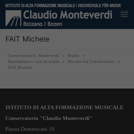
Vai
al
contenuto
FAIT Michele
Conservatorio C. Monteverdi
Studio
Dipartimenti e corsi di studio
Docenti del Conservatorio
FAIT Michele
ISTITUTO DI ALTA FORMAZIONE MUSICALE
Conservatorio "Claudio Monteverdi"
Piazza Domenicani 19