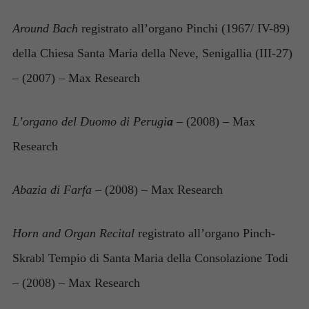
Esperienza
Around Bach
registrato all’organo Pinchi (1967/ IV-89)
Per consentire
al nostro sito
della Chiesa Santa Maria della Neve, Senigallia (III-27)
web di
funzionare al
– (2007) – Max Research
meglio
durante la
vostra visita.
L’organo del Duomo di Perugi
a
– (2008) – Max
Se rifiutate
questi cookie,
Research
alcune
funzionalità
scompariranno
Abazia di Farfa
– (2008) – Max Research
dal sito web.
Horn and Organ Recital
registrato all’organo Pinch-
Skrabl Tempio di Santa Maria della Consolazione Todi
– (2008) – Max Research