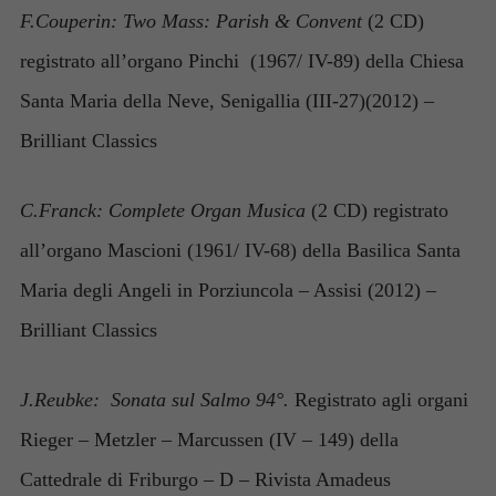
F.Couperin: Two Mass: Parish & Convent
(2 CD)
registrato all’organo Pinchi (1967/ IV-89) della Chiesa
Santa Maria della Neve, Senigallia (III-27)(2012) –
Brilliant Classics
C.Franck: Complete Organ Musica
(2 CD) registrato
all’organo Mascioni (1961/ IV-68) della Basilica Santa
Maria degli Angeli in Porziuncola – Assisi (2012) –
Brilliant Classics
Necessari
J.Reubke: Sonata sul Salmo 94°.
Registrato agli organi
Questi cookie
Rieger – Metzler – Marcussen (IV – 149) della
non sono
facoltativi.
Cattedrale di Friburgo – D – Rivista Amadeus
Sono necessari