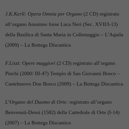
per il
funzionamento
J.K.Kerll: Opera Omnia per Organo
(2 CD) registrato
del sito web.
all’organo Anonimo forse Luca Neri (Sec. XVII/I-13)
della Basilica di Santa Maria in Collemaggio – L’Aquila
Statistiche
Per
(2009) – La Bottega Discantica
consentirci
di
migliorare
F.Liszt: Opere maggiori
(2 CD) registrato all’organo
la
funzionalità
Pinchi (2000/ III-47) Tempio di San Giovanni Bosco –
e la
Castelnuovo Don Bosco (2009) – La Bottega Discantica
struttura del
sito web, in
base
L’Organo del Duomo di Orte:
registrato all’organo
all'utilizzo
del sito
Benvenuti-Densi (1582) della Cattedrale di Orte (I-14)
stesso.
(2007) – La Bottega Discantica