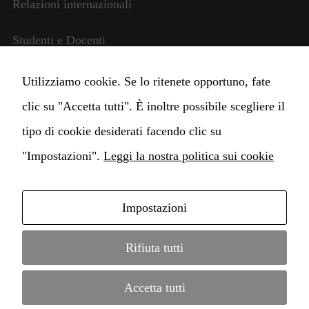
Relazioni internazionali
Studenti e Docenti
Amministrazione trasparente
Utilizziamo cookie. Se lo ritenete opportuno, fate
clic su "Accetta tutti". È inoltre possibile scegliere il
Cambia impostazioni Cookie
tipo di cookie desiderati facendo clic su
"Impostazioni".
Leggi la nostra politica sui cookie
Necessari
Questi cookie
non sono
Impostazioni
facoltativi.
Copyright © 2021 Istituto di alta Formazione
Sono necessari
per il
Conservatorio Claudio Monteverdi • webdesign by
Rifiuta tutti
funzionamento
MD Service
•
informazione legale
•
protezione dati
del sito web.
Accetta tutti