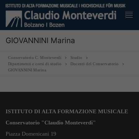
Vai
al
contenuto
GIOVANNINI Marina
Conservatorio C. Monteverdi
Studio
Dipartimenti e corsi di studio
Docenti del Conservatorio
GIOVANNINI Marina
ISTITUTO DI ALTA FORMAZIONE MUSICALE
Conservatorio "Claudio Monteverdi"
Piazza Domenicani 19