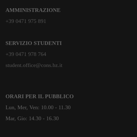
Sono necessari
per il
AMMINISTRAZIONE
funzionamento
del sito web.
+39 0471 975 891
Statistiche
SERVIZIO STUDENTI
Per
+39 0471 978 764
consentirci
di
student.office@cons.bz.it
migliorare
la
funzionalità
e la
struttura del
ORARI PER IL PUBBLICO
sito web, in
base
Lun, Mer, Ven: 10.00 - 11.30
all'utilizzo
Mar, Gio: 14.30 - 16.30
del sito
stesso.