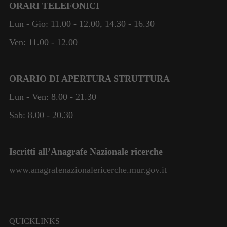
ORARI TELEFONICI
Esperienza
Lun - Gio: 11.00 - 12.00, 14.30 - 16.30
Per consentire
al nostro sito
Ven: 11.00 - 12.00
web di
funzionare al
meglio
ORARIO DI APERTURA STRUTTURA
durante la
vostra visita.
Lun - Ven: 8.00 - 21.30
Se rifiutate
questi cookie,
Sab: 8.00 - 20.30
alcune
funzionalità
scompariranno
Iscritti all’Anagrafe Nazionale ricerche
dal sito web.
www.anagrafenazionalericerche.mur.gov.it
QUICKLINKS