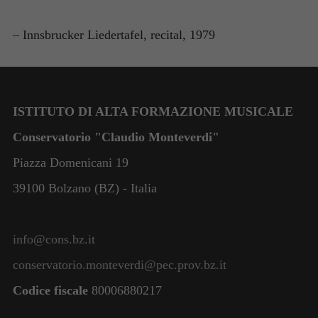
– Innsbrucker Liedertafel, recital, 1979
ISTITUTO DI ALTA FORMAZIONE MUSICALE
Conservatorio "Claudio Monteverdi"
Piazza Domenicani 19
39100 Bolzano (BZ) - Italia
info@cons.bz.it
Necessari
conservatorio.monteverdi@pec.prov.bz.it
Questi cookie
Codice fiscale
80006880217
non sono
facoltativi.