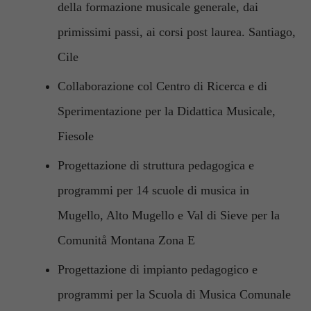
della formazione musicale generale, dai
del sito web.
primissimi passi, ai corsi post laurea. Santiago,
Cile
Statistiche
Per
Collaborazione col Centro di Ricerca e di
consentirci
di
Sperimentazione per la Didattica Musicale,
migliorare
la
Fiesole
funzionalità
e la
Progettazione di struttura pedagogica e
struttura del
programmi per 14 scuole di musica in
sito web, in
base
Mugello, Alto Mugello e Val di Sieve per la
all'utilizzo
del sito
Comunitå Montana Zona E
stesso.
Progettazione di impianto pedagogico e
programmi per la Scuola di Musica Comunale
Esperienza