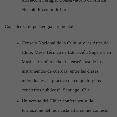
Niccolò Piccinni di Bari.
Consulenze di pedagogia strumentale
Consejo Nacional de la Cultura y las Artes del
Chile: Mesa Técnica de Educación Superior en
Música. Conferencia “La enseñanza de los
instrumentos de cuerdas: entre las clases
individuales, la práctica de conjunto y los
Necessari
Questi cookie
conciertos públicos”, Santiago, Cile
non sono
facoltativi.
Universita del Chile: conferenza sulla
Sono necessari
formazione del musicista ad arco nel contesto
per il
funzionamento