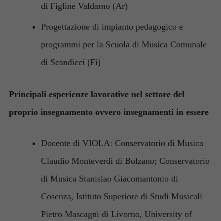
Per consentire
di Figline Valdarno (Ar)
al nostro sito
web di
Progettazione di impianto pedagogico e
funzionare al
meglio
programmi per la Scuola di Musica Comunale
durante la
di Scandicci (Fi)
vostra visita.
Se rifiutate
questi cookie,
Principali esperienze lavorative nel settore del
alcune
funzionalità
proprio insegnamento ovvero insegnamenti in essere
scompariranno
dal sito web.
Docente di VIOLA: Conservatorio di Musica
Claudio Monteverdi di Bolzano; Conservatorio
di Musica Stanislao Giacomantonio di
Cosenza, Istituto Superiore di Studi Musicali
Pietro Mascagni di Livorno, University of