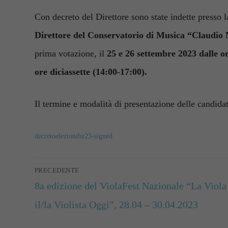
Con decreto del Direttore sono state indette presso 
Direttore del Conservatorio di Musica “Claudio M
prima votazione, il
25 e 26 set­tembre 2023 dalle or
ore diciassette (14:00-17:00).
Il termine e modalità di presentazione delle candidat
decretoelezionibz23-signed
Navigazione
PRECEDENTE
articoli
Articolo
8a edizione del ViolaFest Nazionale “La Viola
precedente:
il/la Violista Oggi”, 28.04 – 30.04.2023