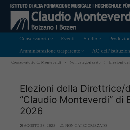
Vai
al
contenuto
Conservatorio
Eventi
Studio
Produzion
Amministrazione trasparente
AQ dell’istituzio
Conservatorio C. Monteverdi
Non categorizzato
Elezioni del
Elezioni della Di­ret­tric
“Claudio Mon­teverdi” di 
2026
AGOSTO 28, 2023
NON CATEGORIZZATO