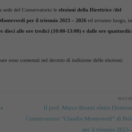
la sede del Conservatorio le
elezioni della Direttrice /del
onteverdi per il triennio 2023 – 2026
ed avranno luogo, in
e dieci alle ore tredici (10:00-13:00) e dalle ore quattordici
ure sono contenuti nel decreto di indizione delle elezioni:
SUCCE
 e
Articolo
Il prof. Marco Bronzi eletto Direttor
successivo:
Conservatorio “Claudio Mon­teverdi” di Bo
per il triennio 2023