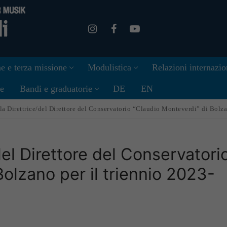
e e terza missione
Modulistica
Relazioni internazio
ne
Bandi e graduatorie
DE
EN
la Di­ret­trice/del Direttore del Conservatorio “Claudio Mon­teverdi” di Bolz
e/del Direttore del Conservatori
Bolzano per il triennio 2023-