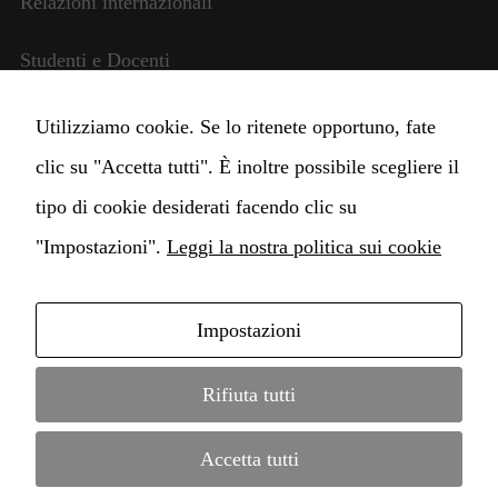
Relazioni internazionali
all'utilizzo
del sito
Studenti e Docenti
stesso.
Amministrazione trasparente
Utilizziamo cookie. Se lo ritenete opportuno, fate
Esperienza
clic su "Accetta tutti". È inoltre possibile scegliere il
Per consentire
Cambia impostazioni Cookie
al nostro sito
tipo di cookie desiderati facendo clic su
web di
funzionare al
"Impostazioni".
Leggi la nostra politica sui cookie
meglio
durante la
vostra visita.
Impostazioni
Se rifiutate
Copyright © 2021 Istituto di alta Formazione
questi cookie,
alcune
Conservatorio Claudio Monteverdi • webdesign by
Rifiuta tutti
funzionalità
scompariranno
MD Service
•
informazione legale
•
protezione dati
dal sito web.
Accetta tutti