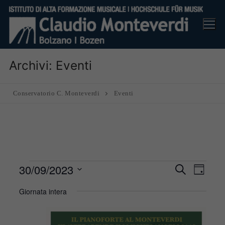
Vai
al
contenuto
Archivi:
Eventi
Conservatorio C. Monteverdi
Eventi
Eventi
30/09/2023
Eventi
Eve
Cerca
Giorno
Ricerca
for
Vis
Seleziona
Giornata intera
e
30
Nav
la
viste
Settembre
data.