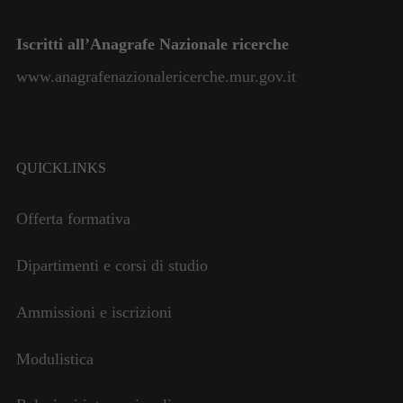
Necessari
Questi cookie
Iscritti all’Anagrafe Nazionale ricerche
non sono
facoltativi.
www.anagrafenazionalericerche.mur.gov.it
Sono necessari
per il
funzionamento
del sito web.
QUICKLINKS
Statistiche
Offerta formativa
Per
consentirci
Dipartimenti e corsi di studio
di
migliorare
la
Ammissioni e iscrizioni
funzionalità
e la
Modulistica
struttura del
sito web, in
base