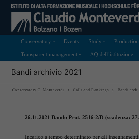
Skip
to
content
Conservatory
Events
Study
Production
Transparent management
AQ dell’istituzione
Bandi archivio 2021
Conservatory C. Monteverdi
Calls and Rankings
Bandi arch
26.11.2021 Bando Prot. 2516-2/D (scadenza: 27.
Incarico a tempo determinato per gli insegnamenti 