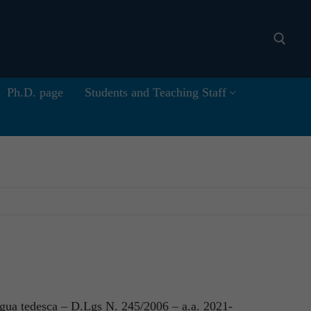
Ph.D. page
Students and Teaching Staff
Search for:
ingua tedesca – D.Lgs N. 245/2006 – a.a. 2021-