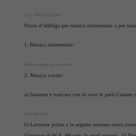
l.c.a.-20set21-signed
Pezzo d’obbligo per musica strumentale o per musi
Musica strumentale:
britten-sonata-op.65-v-mov.
2. Musica vocale:
a) Suonare e marcare con la voce le parti Cantate 
bizet-quintette
b) Lavorare prima e in seguito suonare senza inter
Giovanni di W.A. Mozart: In quali eccessi , O Nu