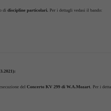
to di
discipline particolari.
Per i dettagli vedasi il bando:
03.2021):
’esecuzione del
Concerto KV 299 di W.A.Mozart
. Per i dett
Necessary
These