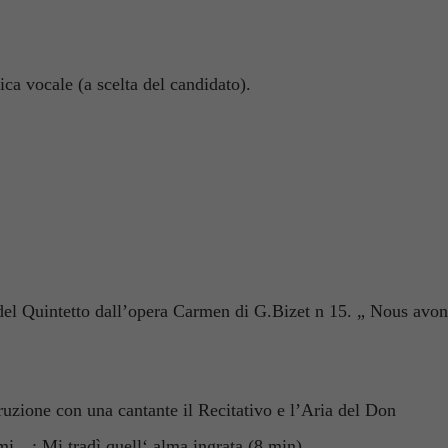
ca vocale (a scelta del candidato).
del Quintetto dall’opera Carmen di G.Bizet n 15. „ Nous avons
ruzione con una cantante il Recitativo e l’Aria del Don
mi…; Mi tradì quell‘ alma ingrata (8.min)