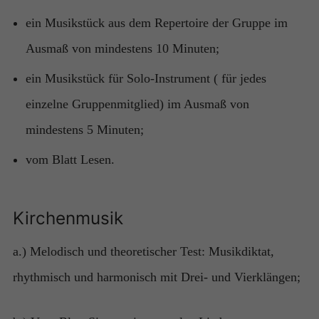
können,
basierend auf
ein Musikstück aus dem Repertoire der Gruppe im
der Nutzung
der Website.
Ausmaß von mindestens 10 Minuten;
ein Musikstück für Solo-Instrument ( für jedes
Erlebnis
einzelne Gruppenmitglied) im Ausmaß von
Damit
unsere
mindestens 5 Minuten;
Website
während
vom Blatt Lesen.
Ihres
Besuchs so
gut wie
Kirchenmusik
möglich
funktioniert.
Wenn Sie
a.) Melodisch und theoretischer Test: Musikdiktat,
diese
Cookies
rhythmisch und harmonisch mit Drei- und Vierklängen;
ablehnen,
werden