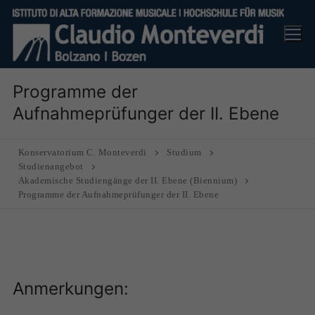
Skip
to
content
Programme der
Aufnahmeprüfunger der II. Ebene
Konservatorium C. Monteverdi
Studium
Studienangebot
Akademische Studiengänge der II. Ebene (Biennium)
Programme der Aufnahmeprüfunger der II. Ebene
Anmerkungen: