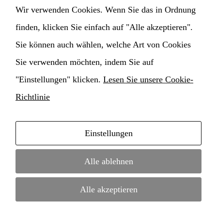
Wir verwenden Cookies. Wenn Sie das in Ordnung
Zulassung und Einschreibung
finden, klicken Sie einfach auf "Alle akzeptieren".
Formulare
Sie können auch wählen, welche Art von Cookies
Sie verwenden möchten, indem Sie auf
Internationale Beziehungen
"Einstellungen" klicken.
Lesen Sie unsere Cookie-
StudentInnen und Lehrpersonal
Richtlinie
Transparente Verwaltung
Einstellungen
Cookie Einstellungen ändern
Alle ablehnen
Alle akzeptieren
Copyright © 2021 Hochschule für Musik