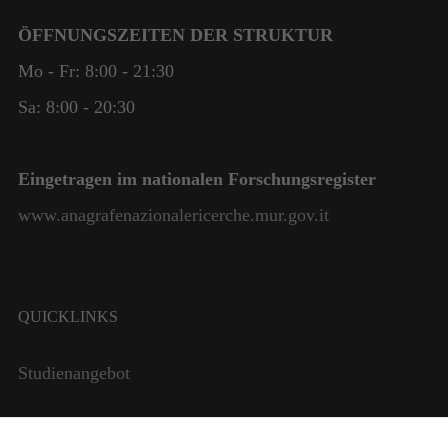
ÖFFNUNGSZEITEN DER STRUKTUR
Mo - Fr: 8:00 - 21:30
Sa: 8:00 - 20:30
Eingetragen im nationalen Forschungsregister
www.anagrafenazionalericerche.mur.gov.it
QUICKLINKS
Studienangebot
Institute und Studiengänge