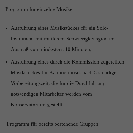
Programm für einzelne Musiker:
Notwendig
Diese
Cookies
Ausführung eines Musikstückes für ein Solo-
sind nicht
optional. Sie
Instrument mit mittlerem Schwierigkeitsgrad im
werden
Ausmaß von mindestens 10 Minuten;
benötigt,
damit die
Ausführung eines durch die Kommission zugeteilten
Website
funktioniert.
Musikstückes für Kammermusik nach 3 stündiger
Vorbereitungszeit; die für die Durchführung
Statistik
notwendigen Mitarbeiter werden vom
Damit wir die
Funktionalität
Konservatorium gestellt.
und die
Struktur der
Website
Programm für bereits bestehende Gruppen:
verbessern