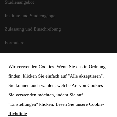
Studienangebot
Institute und Studiengänge
Zulassung und Einschreibung
Formulare
Internationale Beziehungen
Wir verwenden Cookies. Wenn Sie das in Ordnung
StudentInnen und Lehrpersonal
finden, klicken Sie einfach auf "Alle akzeptieren".
Transparente Verwaltung
Sie können auch wählen, welche Art von Cookies
Sie verwenden möchten, indem Sie auf
Cookie Einstellungen ändern
"Einstellungen" klicken.
Lesen Sie unsere Cookie-
Richtlinie