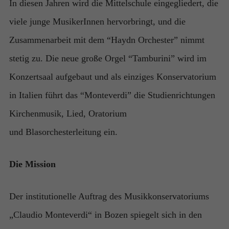
In diesen Jahren wird die Mittelschule eingegliedert, die
Erlebnis
viele junge MusikerInnen hervorbringt, und die
Damit
unsere
Zusammenarbeit mit dem “Haydn Orchester” nimmt
Website
während
stetig zu. Die neue große Orgel “Tamburini” wird im
Ihres
Konzertsaal aufgebaut und als einziges Konservatorium
Besuchs so
gut wie
in Italien führt das “Monteverdi” die Studienrichtungen
möglich
funktioniert.
Kirchenmusik, Lied, Oratorium
Wenn Sie
und Blasorchesterleitung ein.
diese
Cookies
ablehnen,
Die Mission
werden
einige
Funktionen
Der institutionelle Auftrag des Musikkonservatoriums
auf der
Website
„Claudio Monteverdi“ in Bozen spiegelt sich in den
nicht mehr