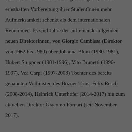
sind nicht
optional. Sie
ernsthaften Vorbereitung ihrer StudentInnen mehr
werden
benötigt,
Aufmerksamkeit schenkt als dem internationalen
damit die
Renommee. Es sind Jahre der auffeinanderfolgenden
Website
funktioniert.
neuen DirektorInnen, von Giorgio Cambissa (Direktor
von 1962 bis 1980) über Johanna Blum (1980-1981),
Statistik
Hubert Stuppner (1981-1996), Vito Brunetti (1996-
Damit wir die
Funktionalität
1997), Vea Carpi (1997-2008) Tochter des bereits
und die
Struktur der
genannten Voilinisten des Bozner Trios, Felix Resch
Website
(2008-2014), Heinrich Unterhofer (2014-2017) hin zum
verbessern
können,
aktuellen Direktor Giacomo Fornari (seit November
basierend auf
der Nutzung
2017).
der Website.