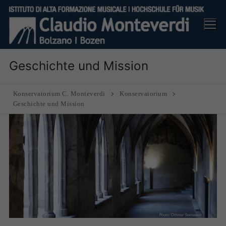
Skip
to
content
Geschichte und Mission
Konservatorium C. Monteverdi
Konservatorium
Geschichte und Mission