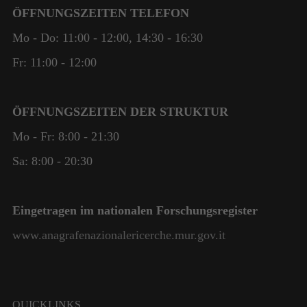
Damit wir die
ÖFFNUNGSZEITEN TELEFON
Funktionalität
Mo - Do: 11:00 - 12:00, 14:30 - 16:30
und die
Struktur der
Fr: 11:00 - 12:00
Website
verbessern
können,
ÖFFNUNGSZEITEN DER STRUKTUR
basierend auf
der Nutzung
Mo - Fr: 8:00 - 21:30
der Website.
Sa: 8:00 - 20:30
Erlebnis
Damit
Eingetragen im nationalen Forschungsregister
unsere
Website
www.anagrafenazionalericerche.mur.gov.it
während
Ihres
Besuchs so
gut wie
möglich
QUICKLINKS