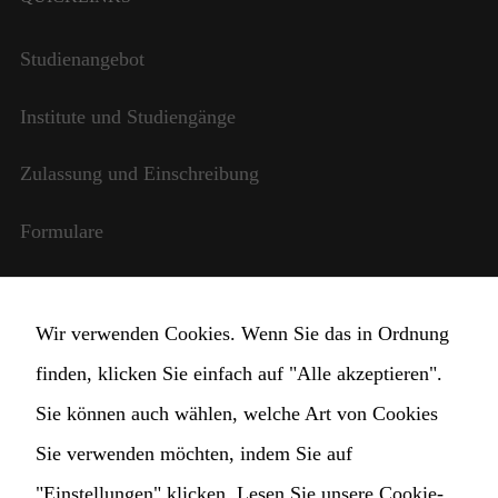
funktioniert.
Wenn Sie
Studienangebot
diese
Cookies
ablehnen,
Institute und Studiengänge
werden
einige
Zulassung und Einschreibung
Funktionen
auf der
Website
Formulare
nicht mehr
verfügbar
Internationale Beziehungen
sein.
Wir verwenden Cookies. Wenn Sie das in Ordnung
StudentInnen und Lehrpersonal
finden, klicken Sie einfach auf "Alle akzeptieren".
Transparente Verwaltung
Sie können auch wählen, welche Art von Cookies
Sie verwenden möchten, indem Sie auf
Cookie Einstellungen ändern
"Einstellungen" klicken.
Lesen Sie unsere Cookie-