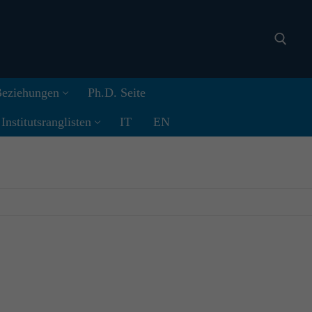
 Beziehungen
Ph.D. Seite
Search for:
nstitutsranglisten
IT
EN