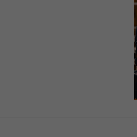
Notwendig
Diese
Cookies
sind nicht
optional. Sie
werden
benötigt,
damit die
Website
funktioniert.
Statistik
Damit wir die
Funktionalität
und die
Struktur der
Website
verbessern