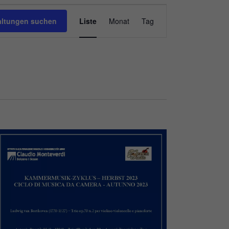
Veranstaltung
altungen suchen
Liste
Monat
Tag
Ansichten-
Navigation