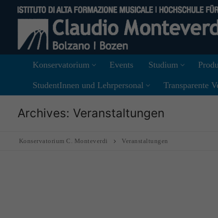
Skip
to
content
Konservatorium
Events
Studium
Produ
StudentInnen und Lehrpersonal
Transparente V
Archives:
Veranstaltungen
Konservatorium C. Monteverdi
Veranstaltungen