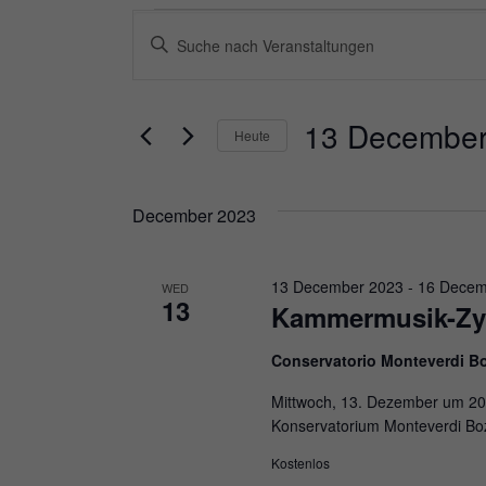
Veranstaltungen
Veranstaltungen
Bitte
Suche
Schlüsselwort
und
eingeben.
13 December
Heute
Ansichten,
Suche
Datum
Navigation
nach
December 2023
wählen.
Veranstaltungen
Schlüsselwort.
13 December 2023
-
16 Decem
WED
13
Kammermusik-Zyk
Conservatorio Monteverdi B
Mittwoch, 13. Dezember um 20:
Konservatorium Monteverdi Boz
Kostenlos