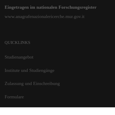
funktioniert.
Eingetragen im nationalen Forschungsregister
www.anagrafenazionalericerche.mur.gov.it
Statistik
Damit wir die
Funktionalität
und die
Struktur der
QUICKLINKS
Website
verbessern
Studienangebot
können,
basierend auf
der Nutzung
Institute und Studiengänge
der Website.
Zulassung und Einschreibung
Erlebnis
Formulare
Damit
unsere
Website
Internationale Beziehungen
während