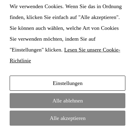
Ihres
Wir verwenden Cookies. Wenn Sie das in Ordnung
StudentInnen und Lehrpersonal
Besuchs so
finden, klicken Sie einfach auf "Alle akzeptieren".
gut wie
möglich
Transparente Verwaltung
Sie können auch wählen, welche Art von Cookies
funktioniert.
Wenn Sie
Sie verwenden möchten, indem Sie auf
Cookie Einstellungen ändern
diese
Cookies
"Einstellungen" klicken.
Lesen Sie unsere Cookie-
ablehnen,
Richtlinie
werden
einige
Funktionen
auf der
Einstellungen
Website
Copyright © 2021 Hochschule für Musik
nicht mehr
Konservatorium Claudio Monteverdi • webdesign by
verfügbar
Alle ablehnen
sein.
MD Service
•
Impressum
•
Datenschutz
Alle akzeptieren