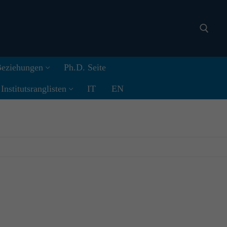
 Beziehungen
Ph.D. Seite
Search for:
nstitutsranglisten
IT
EN