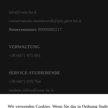
info@cons.bz.it
conservatorio.monteverdi@pec.prov.bz.it
Steuernummer
80006880217
VERWALTUNG
+39 0471 975 891
SERVICE STUDIERENDE
+39 0471 978 764
student.office@cons.bz.it
Wir verwenden Cookies. Wenn Sie das in Ordnung finden, 