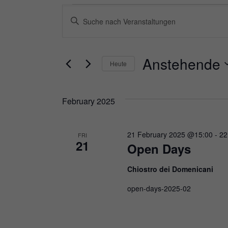
Veranstaltungen
Veranstaltungen
Bitte
Suche
Schlüsselwort
und
eingeben.
Anstehende
Heute
Ansichten,
Suche
Datum
Navigation
nach
February 2025
wählen.
Veranstaltungen
Schlüsselwort.
21 February 2025 @15:00
-
22
FRI
21
Open Days
Chiostro dei Domenicani
open-days-2025-02