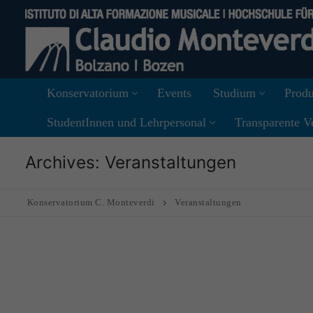
Skip
to
content
Konservatorium
Events
Studium
Produ
StudentInnen und Lehrpersonal
Transparente V
Archives:
Veranstaltungen
Konservatorium C. Monteverdi
Veranstaltungen