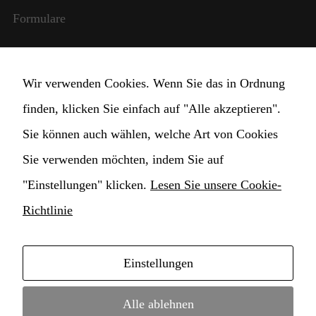
Formulare
Internationale Beziehungen
Wir verwenden Cookies. Wenn Sie das in Ordnung
StudentInnen und Lehrpersonal
finden, klicken Sie einfach auf "Alle akzeptieren".
Transparente Verwaltung
Sie können auch wählen, welche Art von Cookies
Sie verwenden möchten, indem Sie auf
Cookie Einstellungen ändern
"Einstellungen" klicken.
Lesen Sie unsere Cookie-
Richtlinie
Notwendig
Diese
Cookies
Einstellungen
sind nicht
Copyright © 2021 Hochschule für Musik
optional. Sie
werden
Konservatorium Claudio Monteverdi • webdesign by
Alle ablehnen
benötigt,