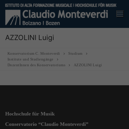
Skip
to
content
AZZOLINI Luigi
Konservatorium C. Monteverdi
Studium
Institute und Studiengänge
DozentInnen des Konservatoriums
AZZOLINI Luigi
Hochschule für Musik
Conservatorio “Claudio Monteverdi”