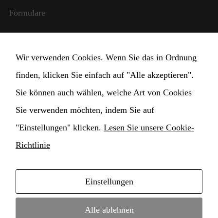
Formulare
Internationale Beziehungen
Wir verwenden Cookies. Wenn Sie das in Ordnung
StudentInnen und Lehrpersonal
finden, klicken Sie einfach auf "Alle akzeptieren".
Transparente Verwaltung
Sie können auch wählen, welche Art von Cookies
Sie verwenden möchten, indem Sie auf
Cookie Einstellungen ändern
"Einstellungen" klicken.
Lesen Sie unsere Cookie-
Richtlinie
Notwendig
Diese
Cookies
Einstellungen
sind nicht
Copyright © 2021 Hochschule für Musik
optional. Sie
werden
Konservatorium Claudio Monteverdi • webdesign by
Alle ablehnen
benötigt,