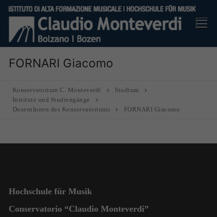
Skip
to
content
FORNARI Giacomo
Konservatorium C. Monteverdi
Studium
Institute und Studiengänge
DozentInnen des Konservatoriums
FORNARI Giacomo
Hochschule für Musik
Conservatorio “Claudio Monteverdi”