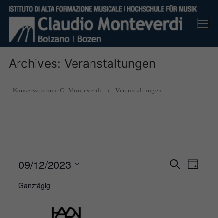
Skip
to
content
Archives:
Veranstaltungen
Konservatorium C. Monteverdi
Veranstaltungen
Veranstaltungen
09/12/2023
Veranst
Ver
Suche
Tag
Suche
für
Ans
Datum
Ganztägig
und
9
Nav
wählen.
Ansicht
December