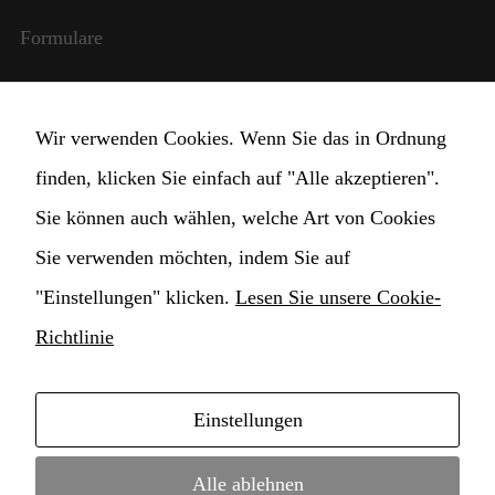
damit die
Formulare
Website
funktioniert.
Internationale Beziehungen
Wir verwenden Cookies. Wenn Sie das in Ordnung
Statistik
StudentInnen und Lehrpersonal
Damit wir die
finden, klicken Sie einfach auf "Alle akzeptieren".
Funktionalität
Transparente Verwaltung
und die
Sie können auch wählen, welche Art von Cookies
Struktur der
Sie verwenden möchten, indem Sie auf
Website
Cookie Einstellungen ändern
verbessern
"Einstellungen" klicken.
Lesen Sie unsere Cookie-
können,
basierend auf
Richtlinie
der Nutzung
der Website.
Einstellungen
Copyright © 2021 Hochschule für Musik
Erlebnis
Damit
Konservatorium Claudio Monteverdi • webdesign by
Alle ablehnen