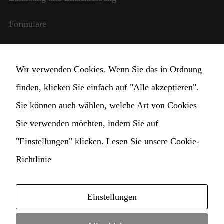
benötigt,
damit die
Formulare
Website
funktioniert.
Internationale Beziehungen
Statistik
Wir verwenden Cookies. Wenn Sie das in Ordnung
StudentInnen und Lehrpersonal
Damit wir die
finden, klicken Sie einfach auf "Alle akzeptieren".
Funktionalität
und die
Transparente Verwaltung
Sie können auch wählen, welche Art von Cookies
Struktur der
Website
Sie verwenden möchten, indem Sie auf
Cookie Einstellungen ändern
verbessern
"Einstellungen" klicken.
Lesen Sie unsere Cookie-
können,
basierend auf
Richtlinie
der Nutzung
der Website.
Einstellungen
Copyright © 2021 Hochschule für Musik
Erlebnis
Damit