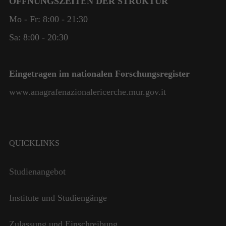
ÖFFNUNGSZEITEN DER STRUKTUR
Mo - Fr: 8:00 - 21:30
Sa: 8:00 - 20:30
Eingetragen im nationalen Forschungsregister
www.anagrafenazionalericerche.mur.gov.it
QUICKLINKS
Notwendig
Studienangebot
Diese
Cookies
sind nicht
Institute und Studiengänge
optional. Sie
werden
Zulassung und Einschreibung