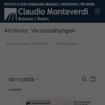
Skip
to
content
Archives:
Veranstaltungen
Konservatorium C. Monteverdi
Veranstaltungen
Veranstaltungen
03/11/2024
Veranst
Ver
Suche
Tag
Suche
für
Ans
Datum
Laufend
und
3
Nav
wählen.
Ansicht
November