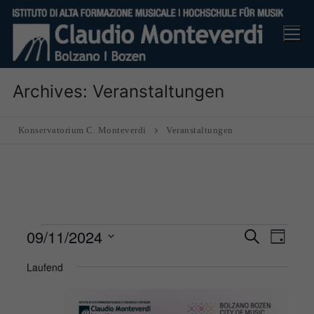
Skip
to
content
Archives:
Veranstaltungen
Konservatorium C. Monteverdi
Veranstaltungen
Veranstaltungen
09/11/2024
Veranst
Ver
Suche
Tag
Suche
für
Ans
Datum
Laufend
und
9
Nav
wählen.
Ansicht
November