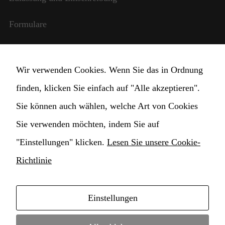
benötigt,
damit die
Formulare
Website
funktioniert.
Internationale Beziehungen
Statistik
Wir verwenden Cookies. Wenn Sie das in Ordnung
StudentInnen und Lehrpersonal
Damit wir die
finden, klicken Sie einfach auf "Alle akzeptieren".
Funktionalität
und die
Transparente Verwaltung
Sie können auch wählen, welche Art von Cookies
Struktur der
Website
Sie verwenden möchten, indem Sie auf
Cookie Einstellungen ändern
verbessern
"Einstellungen" klicken.
Lesen Sie unsere Cookie-
können,
basierend auf
Richtlinie
der Nutzung
der Website.
Einstellungen
Copyright © 2021 Hochschule für Musik
Erlebnis
Damit