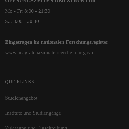
ÖFFNUNGSZEITEN DER STRUKTUR
Mo - Fr: 8:00 - 21:30
Sa: 8:00 - 20:30
Eingetragen im nationalen Forschungsregister
www.anagrafenazionalericerche.mur.gov.it
QUICKLINKS
Notwendig
Studienangebot
Diese
Cookies
sind nicht
Institute und Studiengänge
optional. Sie
werden
Zulassung und Einschreibung