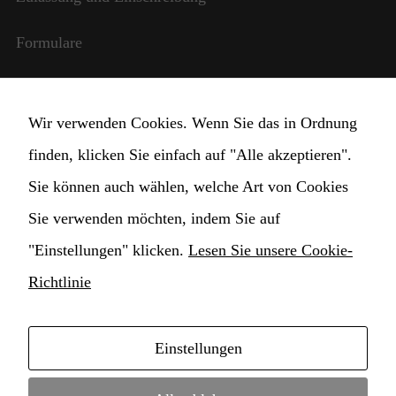
benötigt,
damit die
Formulare
Website
funktioniert.
Internationale Beziehungen
Statistik
Wir verwenden Cookies. Wenn Sie das in Ordnung
StudentInnen und Lehrpersonal
Damit wir die
finden, klicken Sie einfach auf "Alle akzeptieren".
Funktionalität
und die
Transparente Verwaltung
Sie können auch wählen, welche Art von Cookies
Struktur der
Website
Sie verwenden möchten, indem Sie auf
Cookie Einstellungen ändern
verbessern
"Einstellungen" klicken.
Lesen Sie unsere Cookie-
können,
basierend auf
Richtlinie
der Nutzung
der Website.
Einstellungen
Copyright © 2021 Hochschule für Musik
Erlebnis
Damit