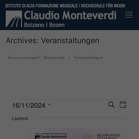
Skip
to
content
Archives:
Veranstaltungen
Konservatorium C. Monteverdi
Veranstaltungen
Veranstaltungen
16/11/2024
Veranst
Ver
Suche
Tag
Suche
für
Ans
Datum
Laufend
und
16
Nav
wählen.
Ansicht
November