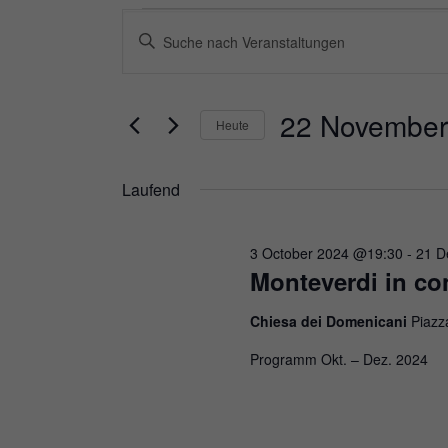
Veranstaltungen
Veranstaltungen
Bitte
Suche
für
Schlüsselwort
und
eingeben.
22
22 November
Heute
Ansichten,
Suche
Datum
November
Navigation
nach
Laufend
wählen.
2024
Veranstaltungen
3 October 2024 @19:30
-
21 D
Schlüsselwort.
Monteverdi in con
Chiesa dei Domenicani
Piazz
Programm Okt. – Dez. 2024