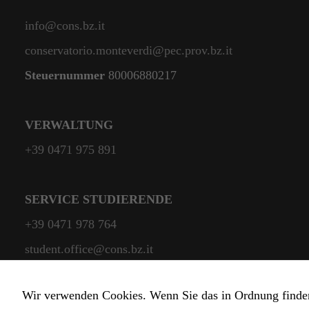
info@cons.bz.it
conservatorio.monteverdi@pec.prov.bz.it
Steuernummer
80006880217
VERWALTUNG
+39 0471 975 891
SERVICE STUDIERENDE
+39 0471 978 764
student.office@cons.bz.it
Wir verwenden Cookies. Wenn Sie das in Ordnung finden, 