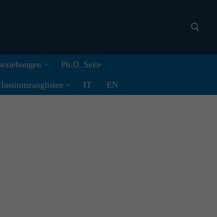
 Beziehungen
Ph.D. Seite
Search for:
nstitutsranglisten
IT
EN