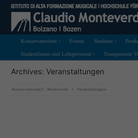
Skip
to
content
Konservatorium
Events
Studium
Produ
StudentInnen und Lehrpersonal
Transparente V
Archives:
Veranstaltungen
Konservatorium C. Monteverdi
Veranstaltungen