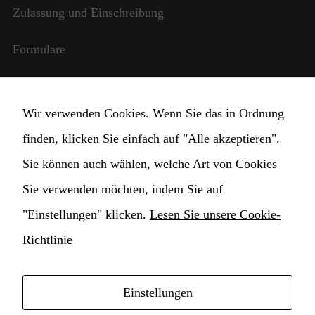
benötigt,
Zulassung und Einschreibung
damit die
Website
Formulare
funktioniert.
Internationale Beziehungen
Statistik
Wir verwenden Cookies. Wenn Sie das in Ordnung
Damit wir die
StudentInnen und Lehrpersonal
Funktionalität
finden, klicken Sie einfach auf "Alle akzeptieren".
und die
Transparente Verwaltung
Sie können auch wählen, welche Art von Cookies
Struktur der
Website
Sie verwenden möchten, indem Sie auf
verbessern
Cookie Einstellungen ändern
können,
"Einstellungen" klicken.
Lesen Sie unsere Cookie-
basierend auf
der Nutzung
Richtlinie
der Website.
Einstellungen
Erlebnis
Copyright © 2021 Hochschule für Musik