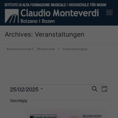
Skip
to
content
Archives:
Veranstaltungen
Konservatorium C. Monteverdi
Veranstaltungen
Veranstaltungen
25/02/2025
Veranst
Ver
Suche
Tag
Suche
für
Ans
Datum
Ganztägig
und
25
Nav
wählen.
Ansicht
February