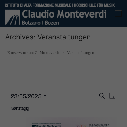
Skip
to
content
Archives:
Veranstaltungen
Konservatorium C. Monteverdi
Veranstaltungen
Veranstaltungen
23/05/2025
Veranst
Ver
Suche
Tag
Suche
für
Ans
Datum
Ganztägig
und
23
Nav
wählen.
Ansicht
May