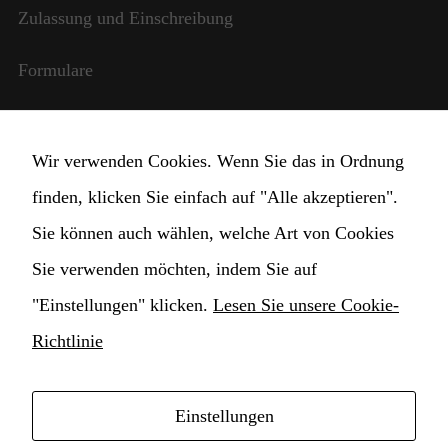
benötigt,
Zulassung und Einschreibung
damit die
Website
Formulare
funktioniert.
Internationale Beziehungen
Statistik
Wir verwenden Cookies. Wenn Sie das in Ordnung
Damit wir die
StudentInnen und Lehrpersonal
Funktionalität
finden, klicken Sie einfach auf "Alle akzeptieren".
und die
Transparente Verwaltung
Sie können auch wählen, welche Art von Cookies
Struktur der
Website
Sie verwenden möchten, indem Sie auf
verbessern
Cookie Einstellungen ändern
können,
"Einstellungen" klicken.
Lesen Sie unsere Cookie-
basierend auf
der Nutzung
Richtlinie
der Website.
Einstellungen
Erlebnis
Copyright © 2021 Hochschule für Musik