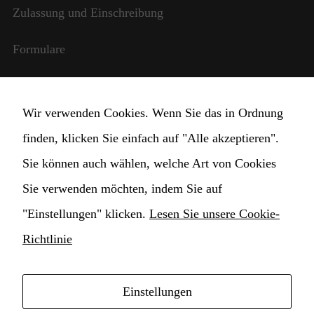
benötigt,
Zulassung und Einschreibung
damit die
Website
Formulare
funktioniert.
Internationale Beziehungen
Statistik
Wir verwenden Cookies. Wenn Sie das in Ordnung
Damit wir die
StudentInnen und Lehrpersonal
Funktionalität
finden, klicken Sie einfach auf "Alle akzeptieren".
und die
Transparente Verwaltung
Sie können auch wählen, welche Art von Cookies
Struktur der
Website
Sie verwenden möchten, indem Sie auf
verbessern
Cookie Einstellungen ändern
können,
"Einstellungen" klicken.
Lesen Sie unsere Cookie-
basierend auf
der Nutzung
Richtlinie
der Website.
Einstellungen
Erlebnis
Copyright © 2021 Hochschule für Musik