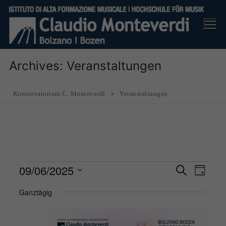
Skip
to
content
Archives:
Veranstaltungen
Konservatorium C. Monteverdi
Veranstaltungen
Veranstaltungen
09/06/2025
Veranst
Ver
Suche
Tag
Suche
für
Ans
Datum
Ganztägig
und
9
Nav
wählen.
Ansicht
June