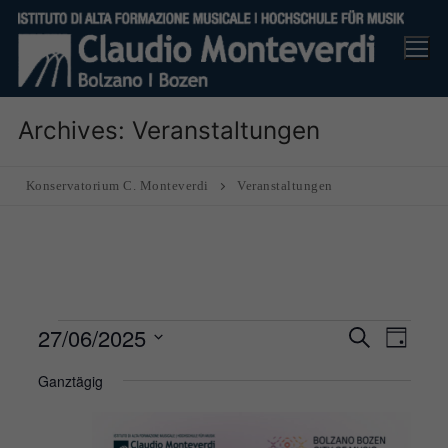
Skip
to
content
Archives:
Veranstaltungen
Konservatorium C. Monteverdi
Veranstaltungen
Veranstaltungen
27/06/2025
Veranst
Ver
Suche
Tag
Suche
für
Ans
Datum
Ganztägig
und
27
Nav
wählen.
Ansicht
June