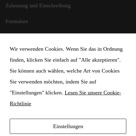
benötigt,
Zulassung und Einschreibung
damit die
Website
Formulare
funktioniert.
Internationale Beziehungen
Statistik
Wir verwenden Cookies. Wenn Sie das in Ordnung
Damit wir die
StudentInnen und Lehrpersonal
Funktionalität
finden, klicken Sie einfach auf "Alle akzeptieren".
und die
Transparente Verwaltung
Sie können auch wählen, welche Art von Cookies
Struktur der
Website
Sie verwenden möchten, indem Sie auf
verbessern
Cookie Einstellungen ändern
können,
"Einstellungen" klicken.
Lesen Sie unsere Cookie-
basierend auf
der Nutzung
Richtlinie
der Website.
Einstellungen
Erlebnis
Copyright © 2021 Hochschule für Musik