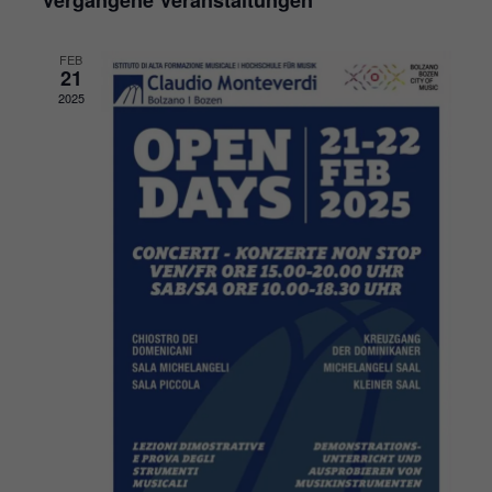
und
Nav
wählen.
Ansicht
FEB
21
Navigat
2025