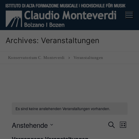
Skip
to
content
Archives:
Veranstaltungen
Konservatorium C. Monteverdi
Veranstaltungen
Es sind keine anstehenden Veranstaltungen vorhanden.
Anstehende
Veranst
Ver
Suche
Liste
Suche
Ans
Datum
Vergangene Veranstaltungen