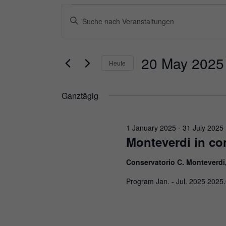
Veranstaltungen
Veranstaltungen
Bitte
Suche
für
Schlüsselwort
und
eingeben.
20
20 May 2025
Heute
Ansichten,
Suche
Datum
May
Navigation
nach
Ganztägig
wählen.
2025
Veranstaltungen
1 January 2025
-
31 July 2025
Schlüsselwort.
Monteverdi in con
Conservatorio C. Monteverdi
Program Jan. - Jul. 2025 2025.