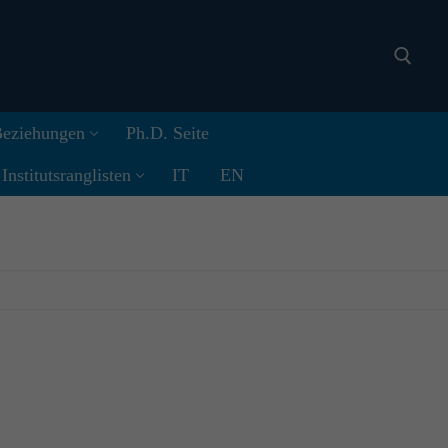
 Beziehungen
Ph.D. Seite
Search for:
nstitutsranglisten
IT
EN