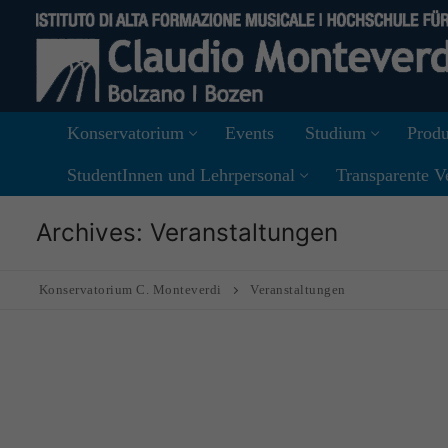
Skip
to
content
Konservatorium
Events
Studium
Produ
StudentInnen und Lehrpersonal
Transparente V
Archives:
Veranstaltungen
Konservatorium C. Monteverdi
Veranstaltungen