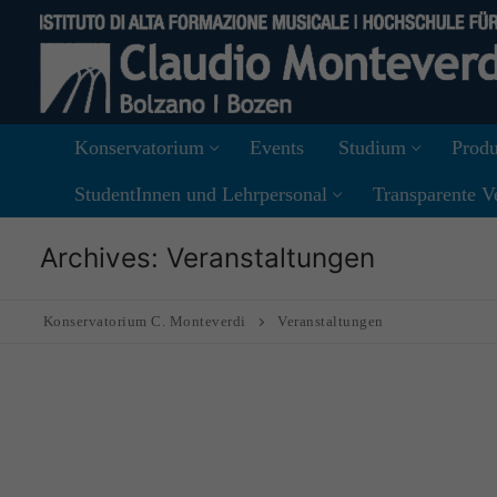
Skip
to
content
Konservatorium
Events
Studium
Produ
StudentInnen und Lehrpersonal
Transparente V
Archives:
Veranstaltungen
Konservatorium C. Monteverdi
Veranstaltungen