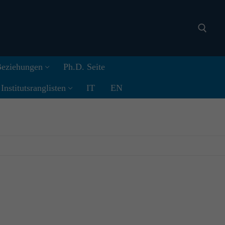
 Beziehungen
Ph.D. Seite
Search for:
nstitutsranglisten
IT
EN