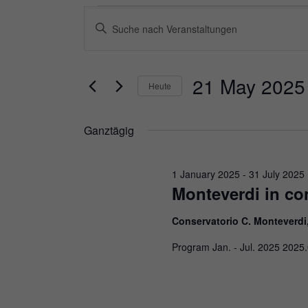
Veranstaltungen
Veranstaltungen
Bitte
Suche
für
Schlüsselwort
und
eingeben.
21
21 May 2025
Heute
Ansichten,
Suche
Datum
May
Navigation
nach
Ganztägig
wählen.
2025
Veranstaltungen
1 January 2025
-
31 July 2025
Schlüsselwort.
Monteverdi in con
Conservatorio C. Monteverdi
Program Jan. - Jul. 2025 2025.