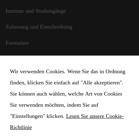
Institute und Studiengänge
Zulassung und Einschreibung
Formulare
Notwendig
Diese
Internationale Beziehungen
Cookies
sind nicht
Wir verwenden Cookies. Wenn Sie das in Ordnung
optional. Sie
StudentInnen und Lehrpersonal
werden
finden, klicken Sie einfach auf "Alle akzeptieren".
benötigt,
Transparente Verwaltung
damit die
Sie können auch wählen, welche Art von Cookies
Website
Sie verwenden möchten, indem Sie auf
funktioniert.
Cookie Einstellungen ändern
"Einstellungen" klicken.
Lesen Sie unsere Cookie-
Statistik
Richtlinie
Damit wir die