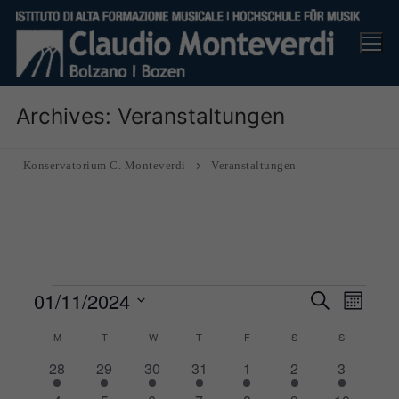
Skip
to
content
Archives:
Veranstaltungen
Konservatorium C. Monteverdi
Veranstaltungen
Veranstaltungen
01/11/2024
Veranst
Ver
Suche
Monat
Suche
Ans
Datum
M
MONDAY
T
TUESDAY
W
WEDNESDAY
T
THURSDAY
F
FRIDAY
S
SATURDAY
S
SUNDAY
und
Nav
wählen.
1
1
1
1
1
1
1
28
29
30
31
1
2
3
Ansicht
Kalender
Veranstaltung
Veranstaltung
Veranstaltung
Veranstaltung
Veranstaltung
Veranstaltung
Veranstal